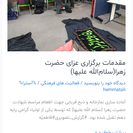
علیها)
مقدمات برگزاری عزای حضرت
زهرا(سلام‌الله علیها)
دیدگاه‌ خود را بنویسید
/
فعالیت های فرهنگی
/ %آسترا%
hemmatali
آماده سازی نمازخانه و ذبح قربانی جهت اطعام مراسم شهادت
حضرت زهرا (سلام الله علیها) که توسط یکی از اولیاء گرامی پایه
دهم تقبل شده بود. #گزارش_تصویری#فاطمیّه
بیشتر بخوانید »