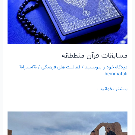
مسابقات قرآن منططقه
دیدگاه‌ خود را بنویسید
/
فعالیت های فرهنگی
/ %آسترا%
hemmatali
بیشتر بخوانید »
گزارش
تصویری
اردو