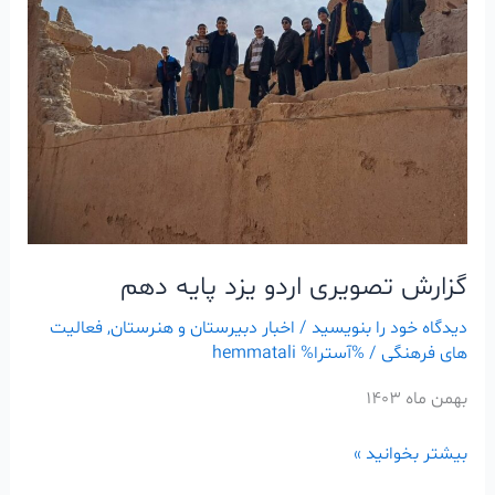
یزد
پایه
دهم
گزارش تصویری اردو یزد پایه دهم
دیدگاه‌ خود را بنویسید
/
اخبار دبیرستان و هنرستان
,
فعالیت
های فرهنگی
/ %آسترا%
hemmatali
بهمن ماه 1403
بیشتر بخوانید »