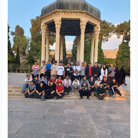
تفریحی
شیراز