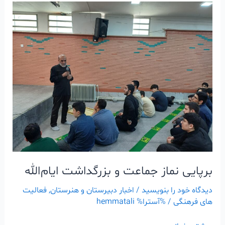
برپایی
نماز
جماعت
و
بزرگداشت
ایام‌الله
برپایی نماز جماعت و بزرگداشت ایام‌الله
دیدگاه‌ خود را بنویسید
/
اخبار دبیرستان و هنرستان
,
فعالیت
های فرهنگی
/ %آسترا%
hemmatali