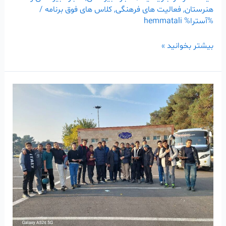
هنرستان
,
فعالیت های فرهنگی
,
کلاس های فوق برنامه
/
%آسترا%
hemmatali
بیشتر بخوانید »
همزمان
با
سالروز
شهادت
حضرت
زهرا(سلام‌الله
علیها)،
اردوی
زیارتی_فرهنگی
برگزارشد