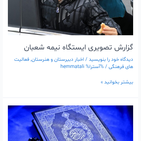
گزارش تصویری ایستگاه نیمه شعبان
دیدگاه‌ خود را بنویسید
/
اخبار دبیرستان و هنرستان
,
فعالیت
های فرهنگی
/ %آسترا%
hemmatali
بیشتر بخوانید »
مسابقات
قرآن
منططقه