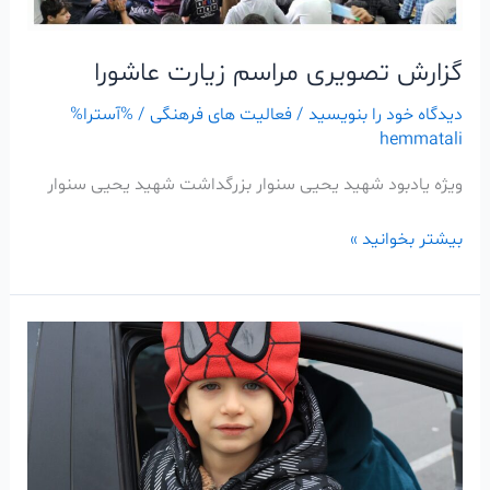
گزارش تصویری مراسم زیارت عاشورا
دیدگاه‌ خود را بنویسید
/
فعالیت های فرهنگی
/ %آسترا%
hemmatali
ویژه یادبود شهید یحیی سنوار بزرگداشت شهید یحیی سنوار
بیشتر بخوانید »
گزارش
تصویری
ایستگاه
نیمه
شعبان